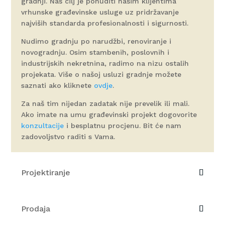
gradnji. Naš cilj je ponuditi našim klijentima
vrhunske građevinske usluge uz pridržavanje
najviših standarda profesionalnosti i sigurnosti.
Nudimo gradnju po narudžbi, renoviranje i
novogradnju. Osim stambenih, poslovnih i
industrijskih nekretnina, radimo na nizu ostalih
projekata. Više o našoj usluzi gradnje možete
saznati ako kliknete
ovdje
.
Za naš tim nijedan zadatak nije prevelik ili mali.
Ako imate na umu građevinski projekt dogovorite
konzultacije
i besplatnu procjenu. Bit će nam
zadovoljstvo raditi s Vama.
Projektiranje
Prodaja