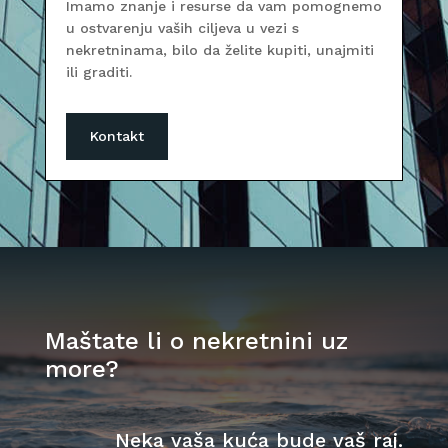
Imamo znanje i resurse da vam pomognemo
u ostvarenju vaših ciljeva u vezi s
nekretninama, bilo da želite kupiti, unajmiti
ili graditi.
Kontakt
Maštate li o nekretnini uz
more?
Neka vaša kuća bude vaš raj.